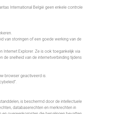
ritas International België geen enkele controle
ekeren.
eid van storingen of een goede werking van de
 Internet Explorer. Ze is ook toegankelijk via
 de snelheid van de internetverbinding tijdens
uw browser geactiveerd is.
cybeleid”.
standdelen, is beschermd door de intellectuele
rechten, databaserechten en merkrechten in
en en overeenkomsten die bepalingen bevatten