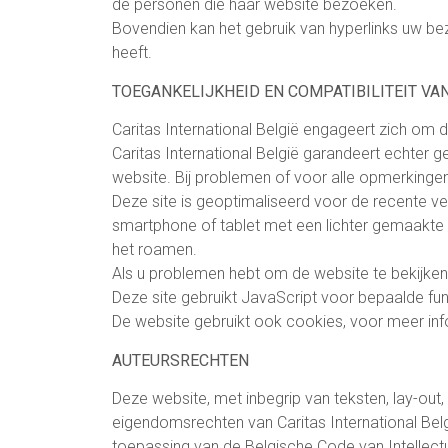
de personen die haar website bezoeken.
Bovendien kan het gebruik van hyperlinks uw bez
heeft.
TOEGANKELIJKHEID EN COMPATIBILITEIT V
Caritas International België engageert zich om d
Caritas International België garandeert echter
website. Bij problemen of voor alle opmerkinge
Deze site is geoptimaliseerd voor de recente ver
smartphone of tablet met een lichter gemaakte v
het roamen.
Als u problemen hebt om de website te bekijken,
Deze site gebruikt JavaScript voor bepaalde fu
De website gebruikt ook cookies, voor meer info
AUTEURSRECHTEN
Deze website, met inbegrip van teksten, lay-out,
eigendomsrechten van Caritas International Bel
toepassing van de Belgische Code van Intellec