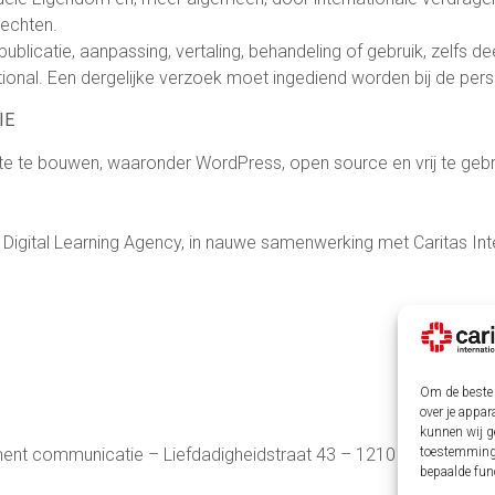
rechten.
 publicatie, aanpassing, vertaling, behandeling of gebruik, zelfs 
nal. Een dergelijke verzoek moet ingediend worden bij de persdi
IE
 te bouwen, waaronder WordPress, open source en vrij te gebrui
gital Learning Agency, in nauwe samenwerking met Caritas Inte
Om de beste 
over je appar
kunnen wij ge
tement communicatie – Liefdadigheidstraat 43 – 1210 Brussel, Bel
toestemming 
bepaalde fun