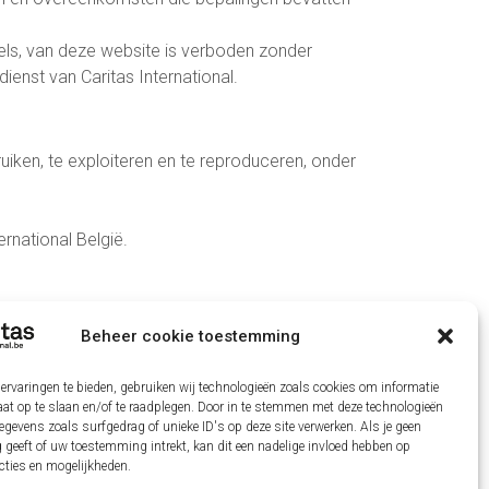
deels, van deze website is verboden zonder
enst van Caritas International.
ken, te exploiteren en te reproduceren, onder
rnational België.
Beheer cookie toestemming
ervaringen te bieden, gebruiken wij technologieën zoals cookies om informatie
aat op te slaan en/of te raadplegen. Door in te stemmen met deze technologieën
gevens zoals surfgedrag of unieke ID's op deze site verwerken. Als je geen
gië
geeft of uw toestemming intrekt, kan dit een nadelige invloed hebben op
cties en mogelijkheden.