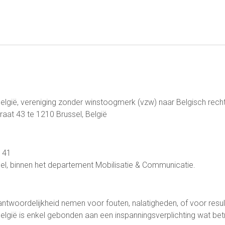
l België, vereniging zonder winstoogmerk (vzw) naar Belgisch rec
traat 43 te 1210 Brussel, België
141
l, binnen het departement Mobilisatie & Communicatie.
antwoordelijkheid nemen voor fouten, nalatigheden, of voor result
België is enkel gebonden aan een inspanningsverplichting wat betr