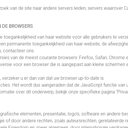
oek van de site naar andere servers leiden, servers waarover Ca
AN DE BROWSERS
e toegankelijkheid van haar website voor alle gebruikers te verz
 geen permanente toegankelijkheid van haar website, de afwezigh
n, contacteer ons.
sies van de meest courante browsers: Firefox, Safari, Chrome en
ersie voor een browser die is aangepast aan kleine schermen en
 verzeker u er dan van dat uw browser up-to-date is.
ncties. Het wordt dus aangeraden dat de JavaScript functie van 
rmatie over dit onderwerp, bekijk onze specifieke pagina “Priva
 grafische elementen, presentatie, logo’s, software en andere be
gië of door andere rechten, zoals auteursrechten, gerelateerde 
tuele Eigendom en, meer algemeen, door internationale verdrag